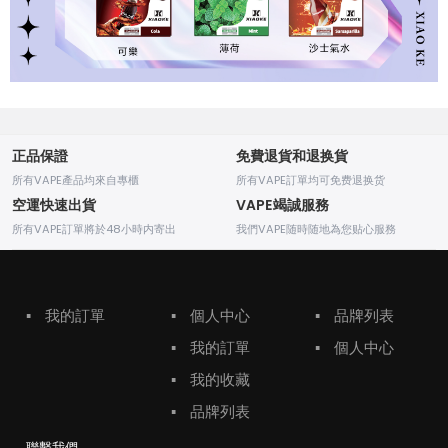
正品保證
免費退貨和退换貨
所有VAPE產品均來自專櫃
所有VAPE訂單均可免费退换货
空運快速出貨
VAPE竭誠服務
所有VAPE訂單將於48小時内寄出
我們VAPE随時随地為您贴心服務
▪
我的訂單
▪
個人中心
▪
品牌列表
▪
我的訂單
▪
個人中心
▪
我的收藏
▪
品牌列表
聯繫我們