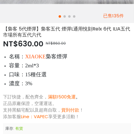
已售135件
【梟客 5代煙彈】梟客五代 煙彈L通用悅刻Relx 6代 ILIA五代
市場所有五代六代
NT$630.00
NT$860.00
名稱：
XIAOKE
梟客煙彈
容量：2ml*3
口味：15種任選
濃度：3%
下訂快捷，配色齊全，
滿額1500免運
。
正品原廠保證，空運運送。
支持黑貓宅配以及超商自取，
貨到付款
！
添加客服
Line：
VAPEC
享受更多活動！
庫存:
有貨