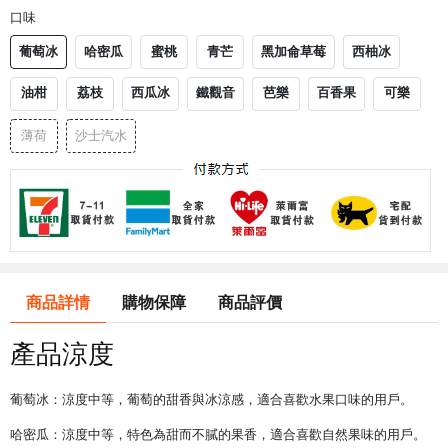
口味
葡萄冰
哈密瓜
蜜桃
青芒
黑加侖草莓
西柚冰
油柑
荔枝
西瓜冰
鐵觀音
芭樂
百香果
可樂
薄荷
沙士汽水
商品詳情
購物保障
商品評價
產品涼度
葡萄冰：涼度中等，葡萄的甜香與冰涼感，適合喜歡水果口味的用戶。
哈密瓜：涼度中等，特色為甜而不膩的果香，適合喜歡自然果味的用戶。