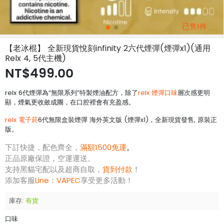
已售1件
【老冰棍】 全新現貨悅刻infinity 2六代煙彈(煙彈x1)(通用
Relx 4, 5代主機)
NT$499.00
relx 6代煙彈為“無限系列”特製煙油配方，除了
relx 煙彈口味
層次感更明
顯，煙氣更收斂成團，在口腔裡會有充盈感。
relx 電子菸
6代無限盒裝煙彈 海外英文版 (煙彈x1)，全新現貨發售, 原裝正
版。
下訂快捷，配色齊全，
滿額1500免運
。
正品原廠保證，空運運送。
支持黑貓宅配以及超商自取，
貨到付款
！
添加客服
Line：
VAPEC
享受更多活動！
庫存:
有貨
口味