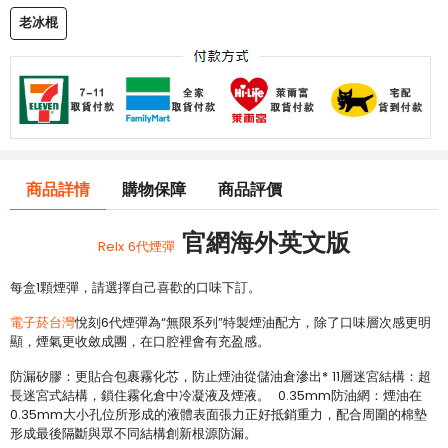
老冰棍
商品詳情
購物保障
商品評價
官網海外英文版
Relx 6代煙彈
每盒1顆煙彈，請選擇自己喜歡的口味下訂。
電子菸台灣
悅刻6代煙彈為“無限系列”特製煙油配方，除了口味層次感更明
顯，煙氣更收斂成團，在口腔裡會有充盈感。
防漏矽膠：更貼合包裹霧化芯，防止煙油從儲油倉滲出* 11層迷宮結構：超
長迷宮式結構，鎖住霧化倉中冷凝液及煙液。 0.35mm防油網：煙油在
0.35mm大小孔位所形成的液體表面張力正好抵銷重力，配合周圍的棉墊
形成最後隔斷與眾不同結構創新根源防漏。