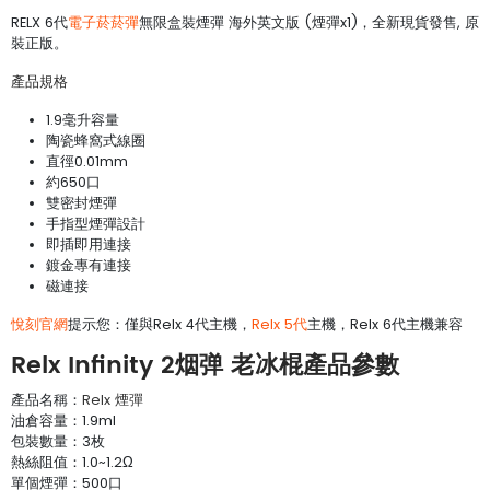
RELX 6代
電子菸菸彈
無限盒裝煙彈 海外英文版 (煙彈x1)，全新現貨發售, 原
裝正版。
產品規格
1.9毫升容量
陶瓷蜂窩式線圈
直徑0.01mm
約650口
雙密封煙彈
手指型煙彈設計
即插即用連接
鍍金專有連接
磁連接
悅刻官網
提示您：僅與Relx 4代主機，
Relx 5代
主機，Relx 6代主機兼容
Relx Infinity 2烟弹 老冰棍產品參數
產品名稱：
Relx 煙彈
油倉容量：1.9ml
包裝數量：3枚
熱絲阻值：1.0~1.2Ω
單個煙彈：500口