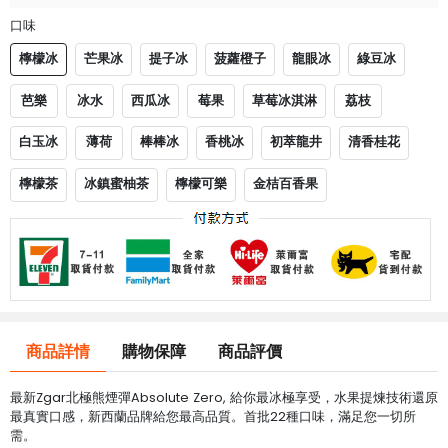
口味
檸檬冰
芒果冰
提子冰
菠蘿橙子
龍眼冰
綠豆冰
芭樂
冰水
西瓜冰
莓果
草莓冰淇淋
荔枝
白玉冰
薄荷
棒棒冰
香桃冰
初萃龍井
清香桂花
檸檬茶
冰鎮蜜柚茶
檸檬可樂
金桔百香果
商品詳情
購物保障
商品評價
最新Zgar北極熊煙彈Absolute Zero, 給你最冰極享受，水果提煉技術還原
最真實口感，新西蘭品牌給您最高品質。首批22種口味，滿足您一切所
需。