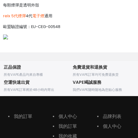
每顆煙彈是透明外殼
relx 5代煙彈
4代
電子煙
通用
歐盟驗證編號：EU-CEG-00548
正品保證
免費退貨和退换貨
所有VAPE產品均來自專櫃
所有VAPE訂單均可免费退换货
空運快速出貨
VAPE竭誠服務
所有VAPE訂單將於48小時内寄出
我們VAPE随時随地為您贴心服務
▪
我的訂單
▪
個人中心
▪
品牌列表
▪
我的訂單
▪
個人中心
▪
我的收藏