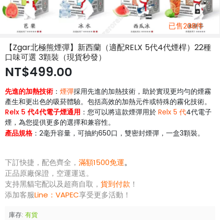
已售208件
【Zgar北極熊煙彈】新西蘭（適配RELX 5代4代煙桿）22種
口味可選 3顆裝（現貨秒發）
NT$499.00
先進的加熱技術
：
煙彈
採用先進的加熱技術，助於實現更均勻的煙霧
產生和更出色的吸菸體驗。包括高效的加熱元件或特殊的霧化技術。
Relx 5 代
4代電子煙通用
：您可以將這款煙彈用於
Relx 5 代
4代電子
煙，為您提供更多的選擇和兼容性。
產品規格
：2毫升容量，
約650口，雙密封煙彈，一盒3顆裝
。
可抽
下訂快捷，配色齊全，
滿額1500免運
。
正品原廠保證，空運運送。
支持黑貓宅配以及超商自取，
貨到付款
！
添加客服
Line：
VAPEC
享受更多活動！
庫存:
有貨