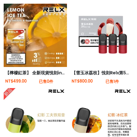
【檸檬紅茶】 全新現貨悅刻infinity 2六代煙彈(煙彈x1)(通用Relx 4, 5代主機)
【雪玉冰荔枝】悅刻Relx第5代幻影霧化煙彈 口有餘香
NT$499.00
NT$800.00
已售0件
已售1件