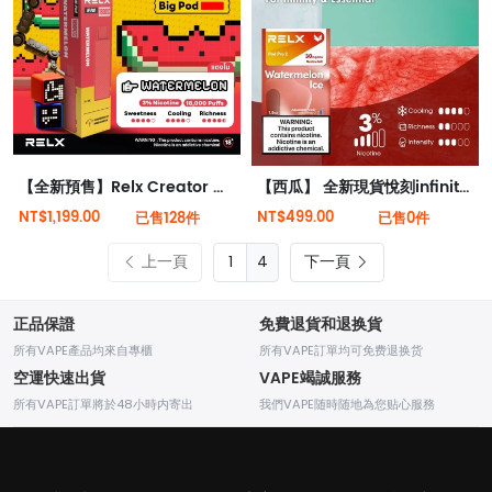
【全新預售】Relx Creator 積木系列 18000puffs 煙彈
【西瓜】 全新現貨悅刻infinity 2六代煙彈(煙彈x1)(通用Relx 4, 5代主機)
NT$1,199.00
NT$499.00
已售128件
已售0件
上一頁
4
下一頁
正品保證
免費退貨和退换貨
所有VAPE產品均來自專櫃
所有VAPE訂單均可免费退换货
空運快速出貨
VAPE竭誠服務
所有VAPE訂單將於48小時内寄出
我們VAPE随時随地為您贴心服務