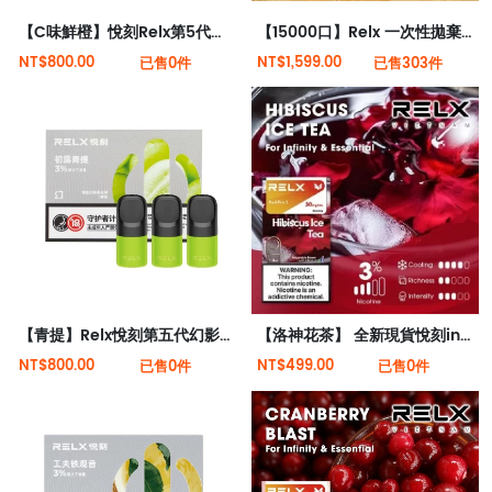
【C味鮮橙】悅刻Relx第5代幻影霧化煙彈
【15000口】Relx 一次性拋棄式電子菸全新現貨
NT$800.00
NT$1,599.00
已售0件
已售303件
【青提】Relx悅刻第五代幻影霧化煙彈
【洛神花茶】 全新現貨悅刻infinity 2六代煙彈(煙彈x1)(通用Relx 4, 5代主機)
NT$800.00
NT$499.00
已售0件
已售0件