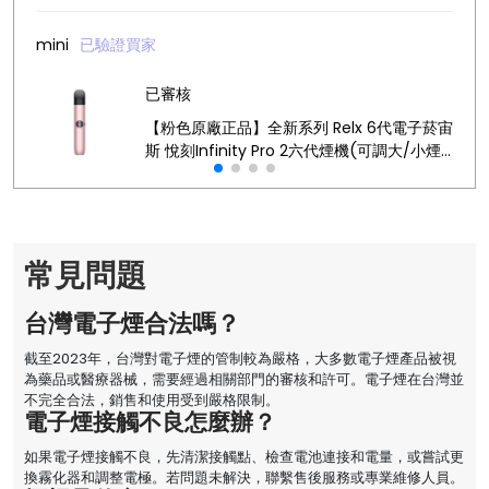
mini
已驗證買家
已審核
【粉色原廠正品】全新系列 Relx 6代電子菸宙
斯 悅刻Infinity Pro 2六代煙機(可調大/小煙
量) 支持Relx 4/5代煙彈通用 (下訂秒發貨)
常見問題
台灣電子煙合法嗎？
截至2023年，台灣對電子煙的管制較為嚴格，大多數電子煙產品被視
為藥品或醫療器械，需要經過相關部門的審核和許可。電子煙在台灣並
不完全合法，銷售和使用受到嚴格限制。
電子煙接觸不良怎麼辦？
如果電子煙接觸不良，先清潔接觸點、檢查電池連接和電量，或嘗試更
換霧化器和調整電極。若問題未解決，聯繫售後服務或專業維修人員。