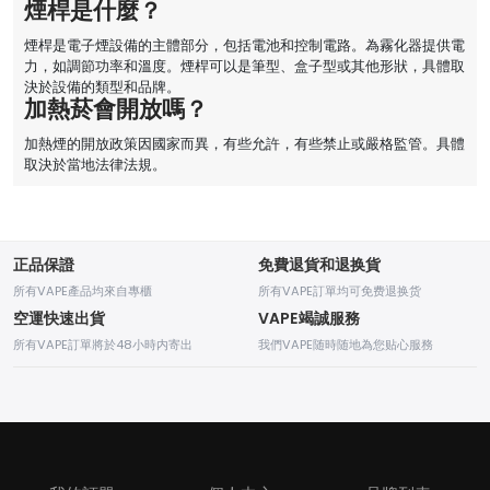
煙桿是什麼？
煙桿是電子煙設備的主體部分，包括電池和控制電路。為霧化器提供電
力，如調節功率和溫度。煙桿可以是筆型、盒子型或其他形狀，具體取
決於設備的類型和品牌。
加熱菸會開放嗎？
加熱煙的開放政策因國家而異，有些允許，有些禁止或嚴格監管。具體
取決於當地法律法規。
正品保證
免費退貨和退换貨
所有VAPE產品均來自專櫃
所有VAPE訂單均可免费退换货
空運快速出貨
VAPE竭誠服務
所有VAPE訂單將於48小時内寄出
我們VAPE随時随地為您贴心服務