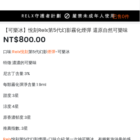
已售0件
【可樂冰】悅刻Relx第5代幻影霧化煙彈 還原自然可樂味
NT$800.00
口味:
Relx悅刻
第5代幻影
煙彈
-可樂冰
特徵:濃濃的可樂味
尼古丁含量:3%
每顆霧化彈淨含量:1.9ml
甜度:3星
涼度:4星
原香濃郁度:3星
推薦指數;.3星
Relx
悅刻第5代幻影煙彈-口味介紹:第一次抽可樂冰，有種氣泡沖鼻的感