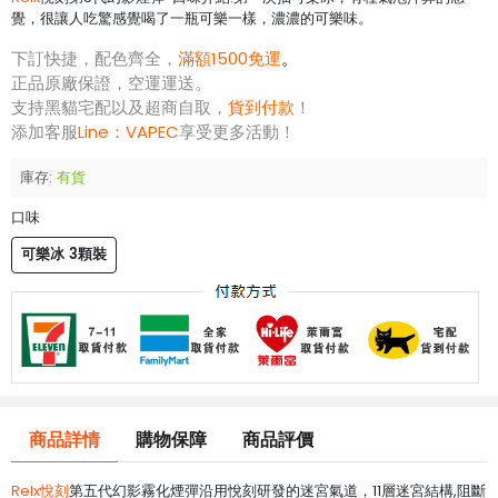
覺，很讓人吃驚感覺喝了一瓶可樂一樣，濃濃的可樂味。
下訂快捷，配色齊全，
滿額1500免運
。
正品原廠保證，空運運送。
支持黑貓宅配以及超商自取，
貨到付款
！
添加客服
Line：
VAPEC
享受更多活動！
庫存:
有貨
口味
可樂冰 3顆裝
商品詳情
購物保障
商品評價
Relx悅刻
第五代幻影霧化煙彈沿用悅刻研發的迷宮氣道，11層迷宮結構,阻斷