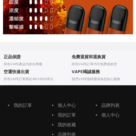
正品保證
免費退貨和退换貨
所有VAPE產品均來自專櫃
所有VAPE訂單均可免费退换货
空運快速出貨
VAPE竭誠服務
所有VAPE訂單將於48小時内寄出
我們VAPE随時随地為您贴心服務
▪
我的訂單
▪
個人中心
▪
品牌列表
▪
我的訂單
▪
個人中心
▪
我的收藏
▪
品牌列表