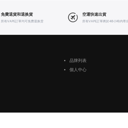
免費退貨和退换貨
空運快速出貨
所有VAPE訂單均可免费退换货
所有VAPE訂單將於48小時内寄
▪
品牌列表
▪
個人中心