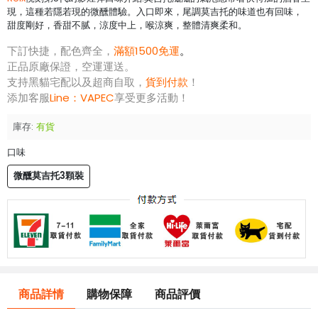
現，這種若隱若現的微醺體驗。入口即來，尾調莫吉托的味道也有回味，
甜度剛好，香甜不腻，涼度中上，喉涼爽，整體清爽柔和。
下訂快捷，配色齊全，
滿額1500免運
。
正品原廠保證，空運運送。
支持黑貓宅配以及超商自取，
貨到付款
！
添加客服
Line：
VAPEC
享受更多活動！
庫存:
有貨
口味
微醺莫吉托3顆裝
商品詳情
購物保障
商品評價