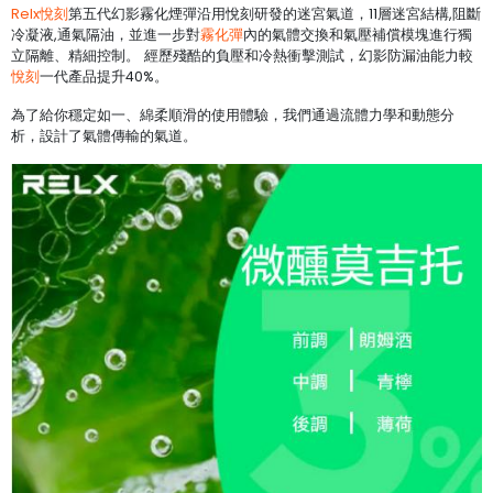
Relx悅刻
第五代幻影霧化煙彈沿用悅刻研發的迷宮氣道，11層迷宮結構,阻斷
冷凝液,通氣隔油，並進一步對
霧化彈
內的氣體交換和氣壓補償模塊進行獨
立隔離、精細控制。 經歷殘酷的負壓和冷熱衝擊測試，幻影防漏油能力較
悅刻
一代產品提升40%。
為了給你穩定如一、綿柔順滑的使用體驗，我們通過流體力學和動態分
析，設計了氣體傳輸的氣道。