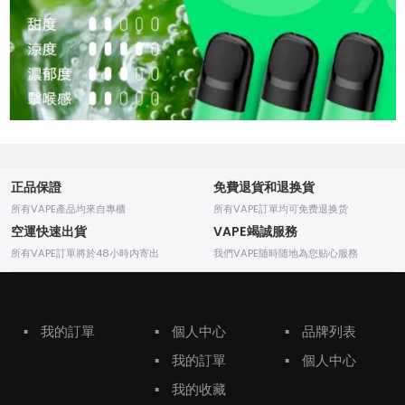
正品保證
免費退貨和退换貨
所有VAPE產品均來自專櫃
所有VAPE訂單均可免费退换货
空運快速出貨
VAPE竭誠服務
所有VAPE訂單將於48小時内寄出
我們VAPE随時随地為您贴心服務
▪
我的訂單
▪
個人中心
▪
品牌列表
▪
我的訂單
▪
個人中心
▪
我的收藏