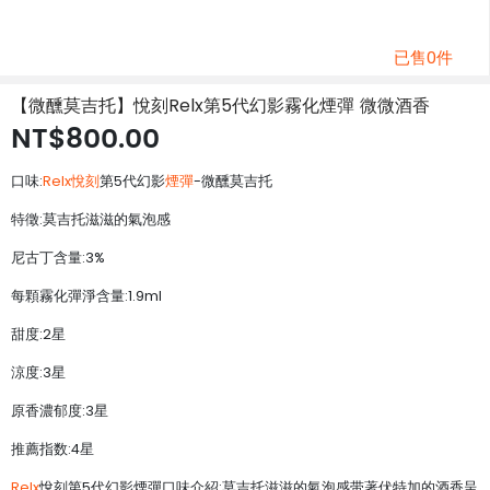
已售0件
【微醺莫吉托】悅刻Relx第5代幻影霧化煙彈 微微酒香
NT$800.00
口味:
Relx悅刻
第5代幻影
煙彈
-微醺莫吉托
特徵:莫吉托滋滋的氣泡感
尼古丁含量:3%
每顆霧化彈淨含量:1.9ml
甜度:2星
涼度:3星
原香濃郁度:3星
推薦指数:4星
Relx
悅刻第5代幻影煙彈口味介紹:莫吉托滋滋的氣泡感带著伏特加的酒香呈