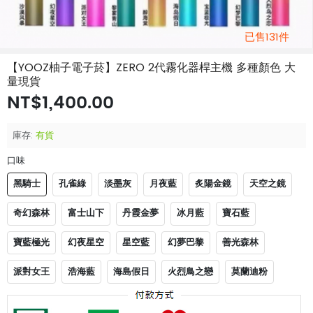
已售131件
【YOOZ柚子電子菸】ZERO 2代霧化器桿主機 多種顏色 大
量現貨
NT$1,400.00
庫存:
有貨
口味
黑騎士
孔雀綠
淡墨灰
月夜藍
炙陽金鏡
天空之鏡
奇幻森林
富士山下
丹霞金夢
冰月藍
寶石藍
寶藍極光
幻夜星空
星空藍
幻夢巴黎
善光森林
派對女王
浩海藍
海島假日
火烈鳥之戀
莫蘭迪粉