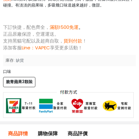
碰撞。有淡淡的蘋果味，多吸幾口味道越來越好，微甜。
下訂快捷，配色齊全，
滿額1500免運
。
正品原廠保證，空運運送。
支持黑貓宅配以及超商自取，
貨到付款
！
添加客服
Line：
VAPEC
享受更多活動！
庫存:
缺貨
口味
脆青蘋果3顆裝
商品詳情
購物保障
商品評價