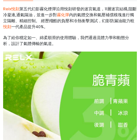
Relx悅刻
第五代幻影霧化煙彈沿用悅刻研發的迷宮氣道，11層迷宮結構,阻斷
冷凝液,通氣隔油，並進一步對
霧化彈
內的氣體交換和氣壓補償模塊進行獨
立隔離、精細控制。 經歷殘酷的負壓和冷熱衝擊測試，幻影防漏油能力較
悅刻
一代產品提升40%。
為了給你穩定如一、綿柔順滑的使用體驗，我們通過流體力學和動態分
析，設計了氣體傳輸的氣道。