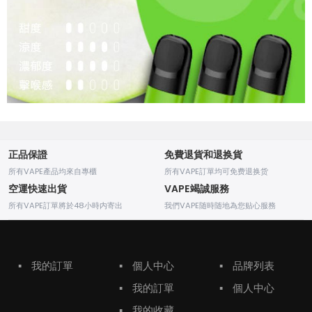
正品保證
免費退貨和退换貨
所有VAPE產品均來自專櫃
所有VAPE訂單均可免费退换货
空運快速出貨
VAPE竭誠服務
所有VAPE訂單將於48小時内寄出
我們VAPE随時随地為您贴心服務
▪
我的訂單
▪
個人中心
▪
品牌列表
▪
我的訂單
▪
個人中心
▪
我的收藏