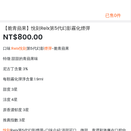
已售0件
【脆青蘋果】悅刻Relx第5代幻影霧化煙彈
NT$800.00
口味:
Relx悅刻
第5代幻影
煙彈
-脆青蘋果
特徵:甜甜的青蘋果味
尼古丁含量:3%
每顆霧化彈淨含量:1.9ml
甜度:3星
涼度:4星
原香濃郁度:3星
推薦指數:3星
悅刻
Relx第5代幻影煙彈-口味介紹:清甜可口，微甜，青澀和激爽在口腔中