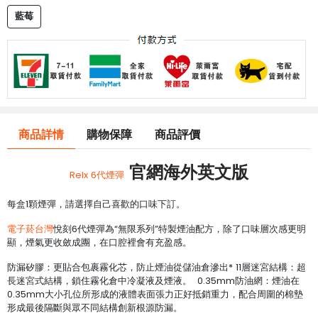
藍莓
商品詳情
購物保障
商品評價
官網海外英文版
Relx 6代煙彈
每盒1顆煙彈，請選擇自己喜歡的口味下訂。
電子菸台灣
悅刻6代煙彈為“無限系列”特製煙油配方，除了口味層次感更明
顯，煙氣更收斂成團，在口腔裡會有充盈感。
防漏矽膠：更貼合包裹霧化芯，防止煙油從儲油倉滲出* 11層迷宮結構：超
長迷宮式結構，鎖住霧化倉中冷凝液及煙液。 0.35mm防油網：煙油在
0.35mm大小孔位所形成的液體表面張力正好抵銷重力，配合周圍的棉墊
形成最後隔斷與眾不同結構創新根源防漏。