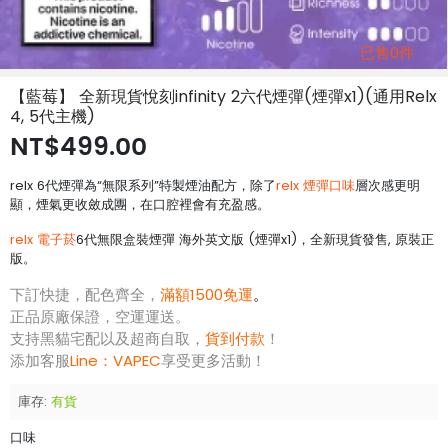
已售0件
【藍莓】 全新現貨悅刻infinity 2六代煙彈(煙彈x1)(通用Relx
4, 5代主機)
NT$499.00
relx 6代煙彈為“無限系列”特製煙油配方，除了
relx 煙彈口味
層次感更明
顯，煙氣更收斂成團，在口腔裡會有充盈感。
relx 電子菸
6代無限盒裝煙彈 海外英文版 (煙彈x1)，全新現貨發售, 原裝正
版。
下訂快捷，配色齊全，
滿額1500免運
。
正品原廠保證，空運運送。
支持黑貓宅配以及超商自取，
貨到付款
！
添加客服
Line：
VAPEC
享受更多活動！
庫存:
有貨
口味