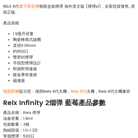
RELX 6代
電子菸菸彈
無限盒裝煙彈 海外英文版 (煙彈x1)，全新現貨發售, 原
裝正版。
產品規格
1.9毫升容量
陶瓷蜂窩式線圈
直徑0.01mm
約650口
雙密封煙彈
手指型煙彈設計
即插即用連接
鍍金專有連接
磁連接
悅刻官網
提示您：僅與Relx 4代主機，
Relx 5代
主機，Relx 6代主機兼容
Relx Infinity 2烟弹 藍莓產品參數
產品名稱：
Relx 煙彈
油倉容量：1.9ml
包裝數量：3枚
熱絲阻值：1.0~1.2Ω
單個煙彈：500口