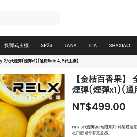
换彈式主機
SP2S
LANA
ILIA
SHAXIAO
 2六代煙彈(煙彈x1)(通用Relx 4, 5代主機)
【金桔百香果】 全新
煙彈(煙彈x1)(通用
NT$499.00
relx 6代煙彈為“無限系列”特製煙
在口腔裡會有充盈感。