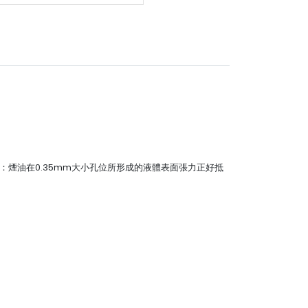
網：煙油在0.35mm大小孔位所形成的液體表面張力正好抵