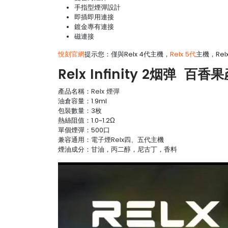
手指型煙彈設計
即插即用連接
鍍金專有連接
磁連接
悅刻官網
提示您：僅與Relx 4代主機，
Relx 5代
主機，Rel
Relx Infinity 2烟弹 百
產品名稱：
Relx 煙彈
油倉容量：1.9ml
包裝數量：3枚
熱絲阻值：1.0~1.2Ω
單個煙彈：500口
兼容通用：
電子煙Relx
四、五代主機
煙油成分：甘油，丙二醇，尼古丁，香料