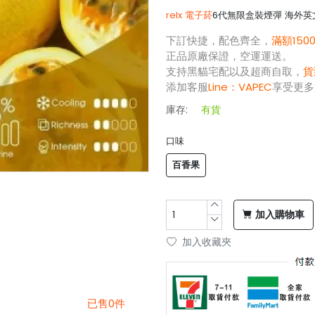
relx 電子菸
6代無限盒裝煙彈 海外英文
下訂快捷，配色齊全，
滿額150
正品原廠保證，空運運送。
支持黑貓宅配以及超商自取，
貨
添加客服
Line：
VAPEC
享受更多
庫存:
有貨
口味
百香果
加入購物車
加入收藏夾
已售0件