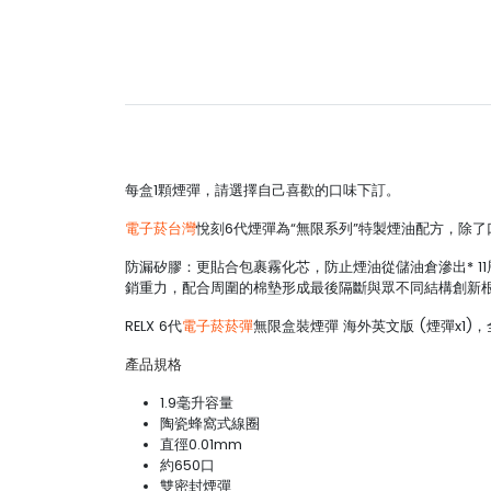
每盒1顆煙彈，請選擇自己喜歡的口味下訂。
電子菸台灣
悅刻6代煙彈為“無限系列”特製煙油配方，除
防漏矽膠：更貼合包裹霧化芯，防止煙油從儲油倉滲出* 1
銷重力，配合周圍的棉墊形成最後隔斷與眾不同結構創新
RELX 6代
電子菸菸彈
無限盒裝煙彈 海外英文版 (煙彈x1)
產品規格
1.9毫升容量
陶瓷蜂窩式線圈
直徑0.01mm
約650口
雙密封煙彈