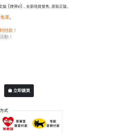
版 (煙彈x1)，全新現貨發售, 原裝正版。
0免運
。
到付款
！
活動！
立即購買