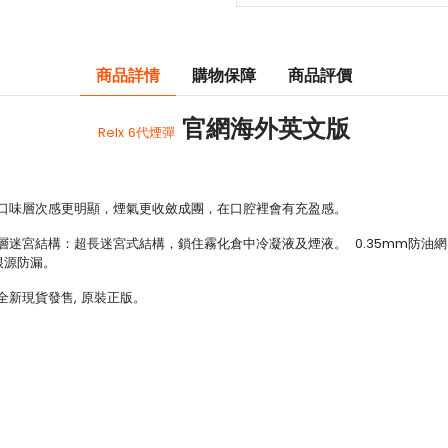
商品詳情
購物保障
商品評價
官網海外英文版
Relx 6代煙彈
了口味層次感更明顯，煙氣更收斂成團，在口腔裡會有充盈感。
1層迷宮結構：超長迷宮式結構，鎖住霧化倉中冷凝液及煙液。 0.35mm防油
根源防漏。
，全新現貨發售, 原裝正版。