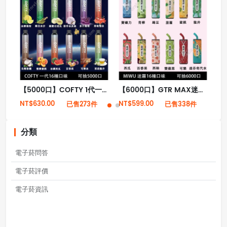
【5000口】COFTY 1代一次性拋棄式電子菸 16種口味 （現貨秒發）
【6000口】GTR MAX迷霧可樂罐 一次性拋棄式電子菸 16種口味 TYPE-C充電（現貨秒發）
NT$630.00
NT$599.00
NT
已售273件
已售338件
分類
電子菸問答
電子菸評價
電子菸資訊