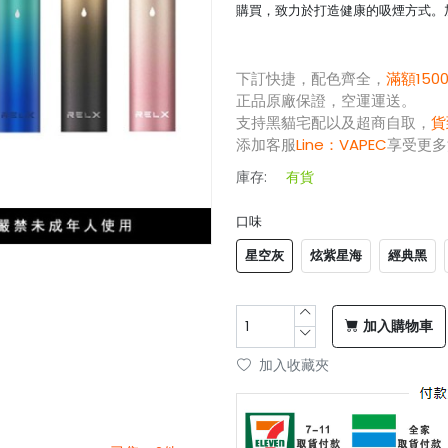
購買，致力於打造健康的吸煙方式。
下訂快捷，配色齊全，
滿額150
正品原廠保證，空運運送。
支持黑貓宅配以及超商自取，
貨
添加客服
Line：
VAPEC
享受更多
庫存:
有貨
口味
星空灰
炫紫星海
經典黑
加入購物車
加入收藏夾