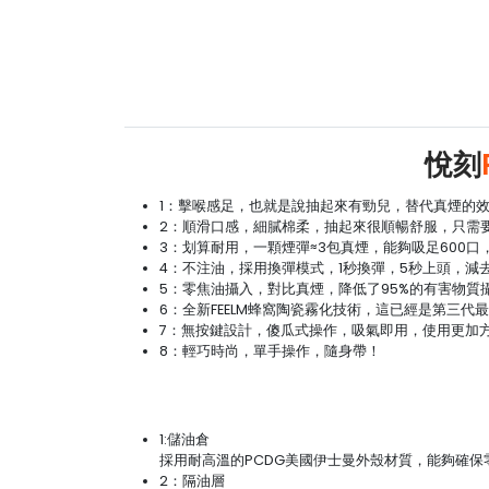
悅刻
1：擊喉感足，也就是說抽起來有勁兒，替代真煙的
2：順滑口感，細膩棉柔，抽起來很順暢舒服，只需要
3：划算耐用，一顆煙彈≈3包真煙，能夠吸足600
4：不注油，採用換彈模式，1秒換彈，5秒上頭，減
5：零焦油攝入，對比真煙，降低了95%的有害物
6：全新FEELM蜂窩陶瓷霧化技術，這已經是第三代
7：無按鍵設計，傻瓜式操作，吸氣即用，使用更加
8：輕巧時尚，單手操作，隨身帶！
1:儲油倉
採用耐高溫的PCDG美國伊士曼外殼材質，能夠確
2：隔油層