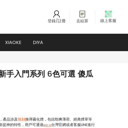
線上客服
登錄/註冊
去結算
XIAOKE
DIYA
經典新手入門系列 6色可選 傻瓜
，產品涉及
悅刻
換彈霧化煙，包括勁爽薄荷、經典煙草等
新提神的特性，用戶可通過
台灣官網或者客服LINE進行
RELX