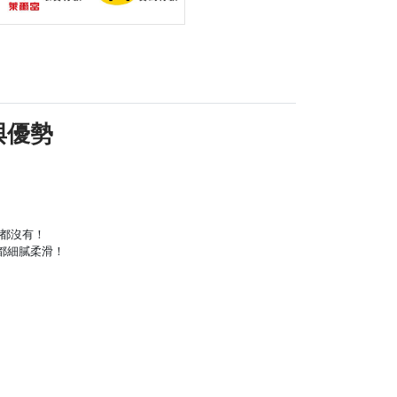
與優勢
刻都沒有！
口都細膩柔滑！