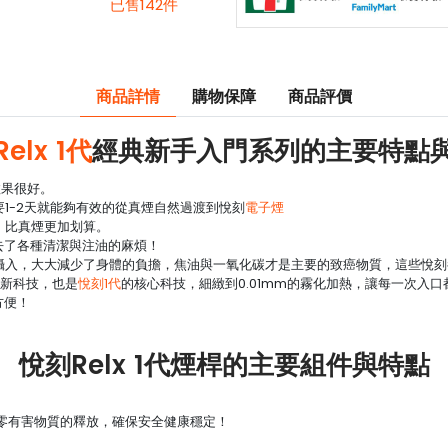
已售142件
商品詳情
購物保障
商品評價
Relx 1代
經典新手入門系列的主要特點
效果很好。
1-2天就能夠有效的從真煙自然過渡到悅刻
電子煙
口，比真煙更加划算。
去了各種清潔與注油的麻煩！
質攝入，大大減少了身體的負擔，焦油與一氧化碳才是主要的致癌物質，這些悅
最新科技，也是
悅刻1代
的核心科技，細緻到0.01mm的霧化加熱，讓每一次入
方便！
悅刻Relx 1代煙桿的主要組件與特點
保零有害物質的釋放，確保安全健康穩定！