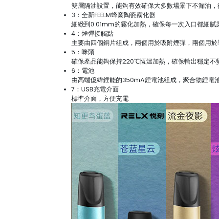
雙層隔油設置，能夠有效確保大多數場景下不漏油，
3：全新FEELM蜂窩陶瓷霧化器
細緻到0.01mm的霧化加熱，確保每一次入口都細膩
4：煙彈接觸點
主要由四個銅片組成，兩個用於吸附煙彈，兩個用於
5：咪頭
確保產品能夠保持220℃恆溫加熱，確保輸出穩定不
6：電池
由高端億緯鋰能的350mA鋰電池組成，聚合物鋰電池
7：USB充電介面
標準介面，方便充電