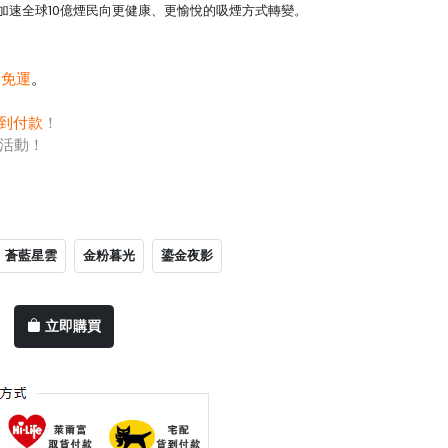
加速全球10億煙民向更健康、更愉悅的吸煙方式轉變。
0免運
。
到付款
！
活動！
蒼藍星雲
金粉暮光
鎏金夜影
立即購買