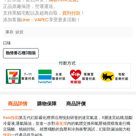
正品原廠保證，空運運送。
支持黑貓宅配以及超商自取，
貨到付款
！
添加客服
Line：
VAPEC
享受更多活動！
庫存:
缺貨
口味
熱情番石榴3顆裝
商品詳情
購物保障
商品評價
Relx悅刻
第五代幻影霧化煙彈沿用悅刻研發的迷宮氣道，11層迷宮結構,阻斷
冷凝液,通氣隔油，並進一步對
霧化彈
內的氣體交換和氣壓補償模塊進行獨
立隔離、精細控制。 經歷殘酷的負壓和冷熱衝擊測試，幻影防漏油能力較
悅刻
一代產品提升40%。