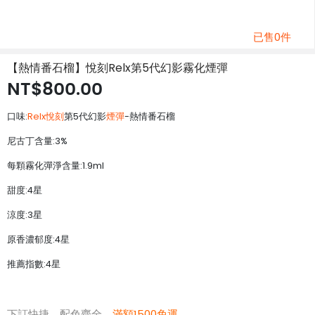
已售0件
【熱情番石榴】悅刻Relx第5代幻影霧化煙彈
NT$800.00
口味:
Relx悅刻
第5代幻影
煙彈
-熱情番石榴
尼古丁含量:3%
每顆霧化彈淨含量:1.9ml
甜度:4星
涼度:3星
原香濃郁度:4星
推薦指數:4星
下訂快捷，配色齊全，
滿額1500免運
。