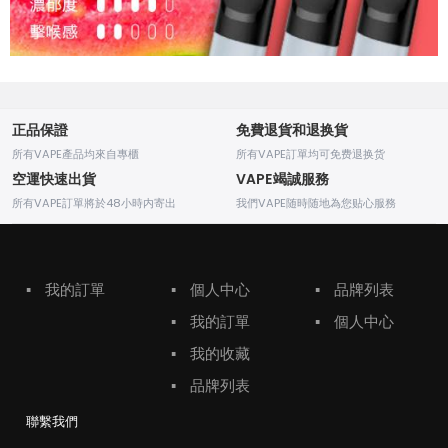
正品保證
免費退貨和退换貨
所有VAPE產品均來自專櫃
所有VAPE訂單均可免费退换货
空運快速出貨
VAPE竭誠服務
所有VAPE訂單將於48小時内寄出
我們VAPE随時随地為您贴心服務
▪
我的訂單
▪
個人中心
▪
品牌列表
▪
我的訂單
▪
個人中心
▪
我的收藏
▪
品牌列表
聯繫我們