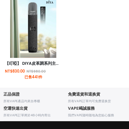
【叮啞】 DIYA皮革調系列主機/通用LANA、sp2/relx等一代煙彈
NT$830.00
NT$980.00
已售441件
正品保證
免費退貨和退换貨
所有VAPE產品均來自專櫃
所有VAPE訂單均可免费退换货
空運快速出貨
VAPE竭誠服務
所有VAPE訂單將於48小時内寄出
我們VAPE随時随地為您贴心服務